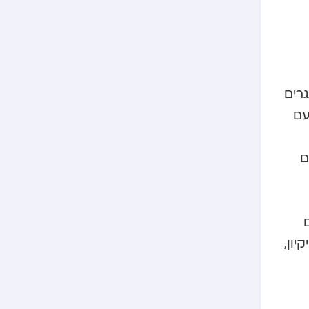
גרים
עם
ם
יון,