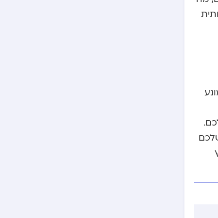
תית
ונע
כם.
שלכם