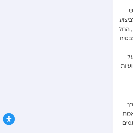
ש
יצוע
, החל
מבטיח
על
עיות
רך
אמת
מים