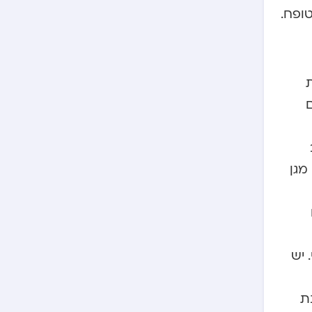
ופח.
ת
מגן
 יש
ת