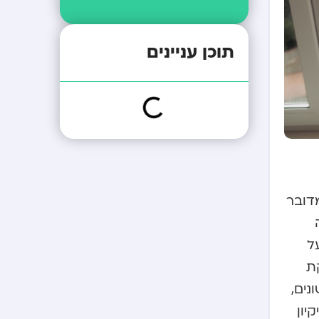
תוכן עניינים
דובר
ל
ת
נים,
יון