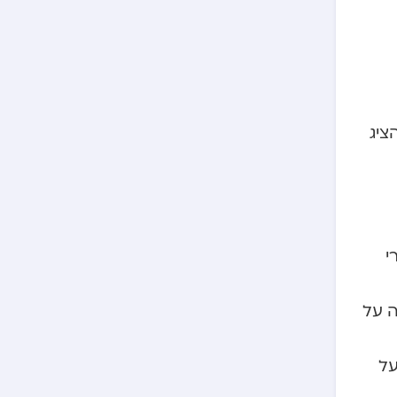
ציג
י
ה על
על