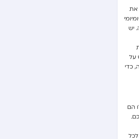
 את
מיומי
 יש
ת
 על
 כדי
ו הם
ם.
לכל