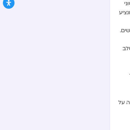
ני
נציע
ים.
לב
ה על