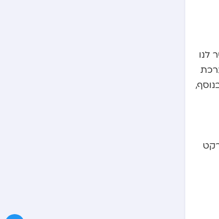
 לנו
ערכת
וסף,
רקט