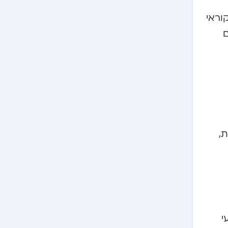
וראי
ם
ת,
י