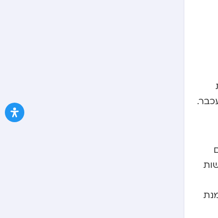
כבר.
ם
שות
מנת